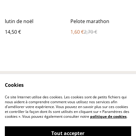
%
lutin de noël
Pelote marathon
14,50 €
1,60 €
2,70 €
Cookies
Contactez-nous
Conditions
Politique de
Politique de cookies
Ce site Internet utilise des cookies. Les cookies sont de petits fichiers qui
confidentialité
nous aident à comprendre comment vous utilisez nos services afin
d'améliorer votre expérience. Vous pouvez en savoir plus sur ces cookies
et contrôler la façon dont ils sont utilisés en cliquant sur « Paramètres des
cookies ». Vous pouvez également consulter notre
politique de cookies
.
Tout accepter