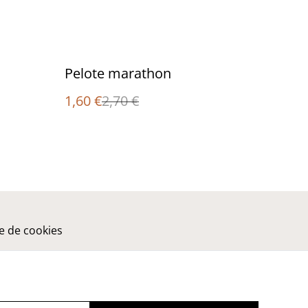
%
Pelote marathon
1,60 €
2,70 €
ue de cookies