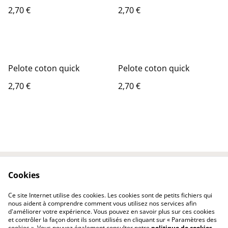
2,70 €
2,70 €
Pelote coton quick
Pelote coton quick
2,70 €
2,70 €
Cookies
Contactez-nous
Conditions
Politique de
Politique de cookies
Ce site Internet utilise des cookies. Les cookies sont de petits fichiers qui
confidentialité
nous aident à comprendre comment vous utilisez nos services afin
d'améliorer votre expérience. Vous pouvez en savoir plus sur ces cookies
et contrôler la façon dont ils sont utilisés en cliquant sur « Paramètres des
cookies ». Vous pouvez également consulter notre
politique de cookies
.