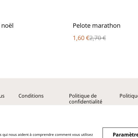
%
e noël
Pelote marathon
1,60 €
2,70 €
us
Conditions
Politique de
Politiq
confidentialité
Paramètre
hiers qui nous aident à comprendre comment vous utilisez