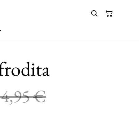
frodita
14,95 €