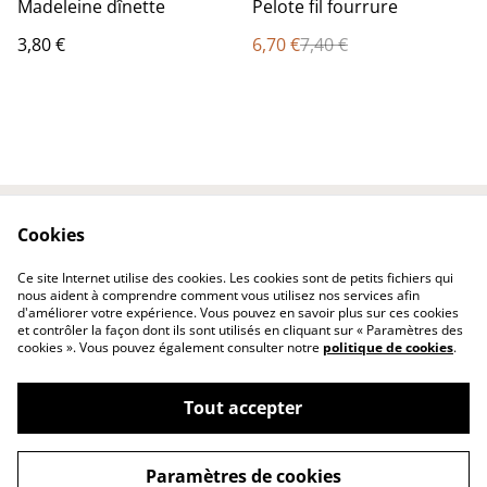
%
Madeleine dînette
Pelote fil fourrure
3,80 €
6,70 €
7,40 €
Cookies
Contactez-nous
Conditions
Politique de
Politique de cookies
Ce site Internet utilise des cookies. Les cookies sont de petits fichiers qui
confidentialité
nous aident à comprendre comment vous utilisez nos services afin
d'améliorer votre expérience. Vous pouvez en savoir plus sur ces cookies
et contrôler la façon dont ils sont utilisés en cliquant sur « Paramètres des
cookies ». Vous pouvez également consulter notre
politique de cookies
.
Tout accepter
©
2026
katou créations
Paramètres de cookies