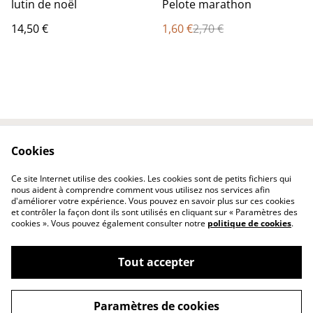
%
lutin de noël
Pelote marathon
14,50 €
1,60 €
2,70 €
Cookies
Contactez-nous
Conditions
Politique de
Politique de cookies
Ce site Internet utilise des cookies. Les cookies sont de petits fichiers qui
confidentialité
nous aident à comprendre comment vous utilisez nos services afin
d'améliorer votre expérience. Vous pouvez en savoir plus sur ces cookies
et contrôler la façon dont ils sont utilisés en cliquant sur « Paramètres des
cookies ». Vous pouvez également consulter notre
politique de cookies
.
Tout accepter
©
2026
katou créations
Paramètres de cookies