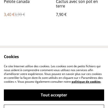
%
Pelote canada
Cactus avec son pot en
terre
3,40 €
3,99 €
7,90 €
Cookies
Contactez-nous
Conditions
Politique de
Politique de cookies
Ce site Internet utilise des cookies. Les cookies sont de petits fichiers qui
confidentialité
nous aident à comprendre comment vous utilisez nos services afin
d'améliorer votre expérience. Vous pouvez en savoir plus sur ces cookies
et contrôler la façon dont ils sont utilisés en cliquant sur « Paramètres des
cookies ». Vous pouvez également consulter notre
politique de cookies
.
Tout accepter
©
2026
katou créations