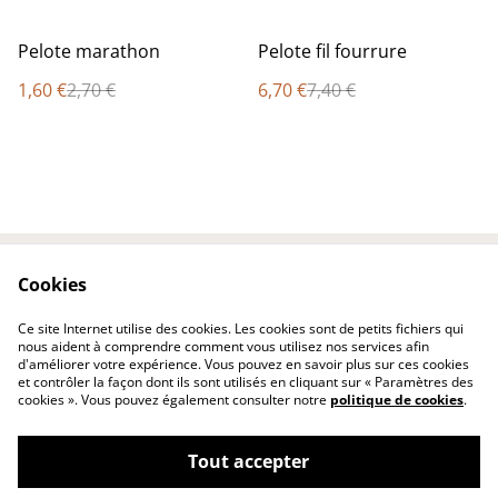
%
%
Pelote marathon
Pelote fil fourrure
1,60 €
2,70 €
6,70 €
7,40 €
Cookies
Contactez-nous
Conditions
Politique de
Politique de cookies
Ce site Internet utilise des cookies. Les cookies sont de petits fichiers qui
confidentialité
nous aident à comprendre comment vous utilisez nos services afin
d'améliorer votre expérience. Vous pouvez en savoir plus sur ces cookies
et contrôler la façon dont ils sont utilisés en cliquant sur « Paramètres des
cookies ». Vous pouvez également consulter notre
politique de cookies
.
Tout accepter
©
2026
katou créations