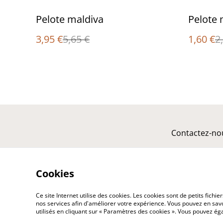
%
%
Pelote maldiva
Pelote
3,95 €
5,65 €
1,60 €
2
Contactez-no
Cookies
Ce site Internet utilise des cookies. Les cookies sont de petits fic
nos services afin d'améliorer votre expérience. Vous pouvez en savoi
utilisés en cliquant sur « Paramètres des cookies ». Vous pouvez é
©
2026
katou créations