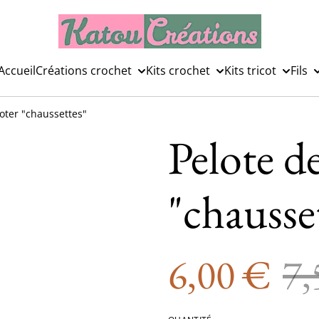
Accueil
Créations crochet
Kits crochet
Kits tricot
Fils
icoter "chaussettes"
Pelote de
"chausse
6,00 €
7,