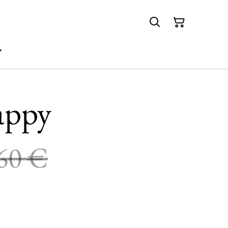
appy
60 €