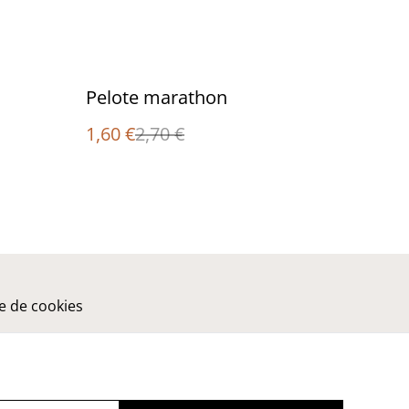
%
Pelote marathon
1,60 €
2,70 €
ue de cookies