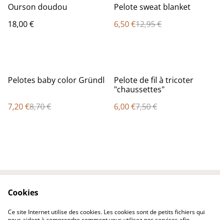
%
Ourson doudou
Pelote sweat blanket
18,00 €
6,50 €
12,95 €
%
%
Pelotes baby color Gründl
Pelote de fil à tricoter
"chaussettes"
7,20 €
8,70 €
6,00 €
7,50 €
Cookies
Contactez-nous
Conditions
Politique de
Politique de cookies
Ce site Internet utilise des cookies. Les cookies sont de petits fichiers qui
confidentialité
nous aident à comprendre comment vous utilisez nos services afin