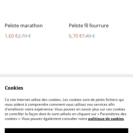
%
%
Pelote marathon
Pelote fil fourrure
1,60 €
2,70 €
6,70 €
7,40 €
Cookies
Contactez-nous
Conditions
Politique de
Politique de cookies
Ce site Internet utilise des cookies. Les cookies sont de petits fichiers qui
confidentialité
nous aident à comprendre comment vous utilisez nos services afin
d'améliorer votre expérience. Vous pouvez en savoir plus sur ces cookies
et contrôler la façon dont ils sont utilisés en cliquant sur « Paramètres des
cookies ». Vous pouvez également consulter notre
politique de cookies
.