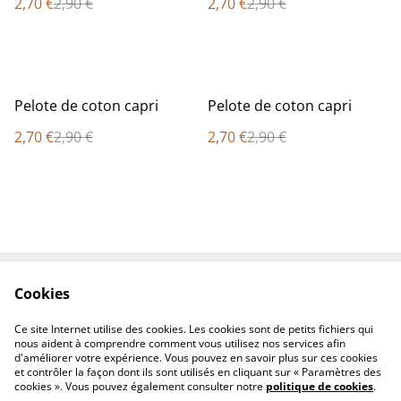
2,70 €
2,90 €
2,70 €
2,90 €
%
%
Pelote de coton capri
Pelote de coton capri
2,70 €
2,90 €
2,70 €
2,90 €
Cookies
Contactez-nous
Conditions
Politique de
Politique de cookies
Ce site Internet utilise des cookies. Les cookies sont de petits fichiers qui
confidentialité
nous aident à comprendre comment vous utilisez nos services afin
d'améliorer votre expérience. Vous pouvez en savoir plus sur ces cookies
et contrôler la façon dont ils sont utilisés en cliquant sur « Paramètres des
cookies ». Vous pouvez également consulter notre
politique de cookies
.