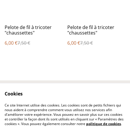
%
%
Pelote de fil à tricoter
Pelote de fil à tricoter
"chaussettes"
"chaussettes"
6,00 €
7,50 €
6,00 €
7,50 €
Cookies
Contactez-nous
Conditions
Politique de
Politique de cookies
Ce site Internet utilise des cookies. Les cookies sont de petits fichiers qui
confidentialité
nous aident à comprendre comment vous utilisez nos services afin
d'améliorer votre expérience. Vous pouvez en savoir plus sur ces cookies
et contrôler la façon dont ils sont utilisés en cliquant sur « Paramètres des
cookies ». Vous pouvez également consulter notre
politique de cookies
.