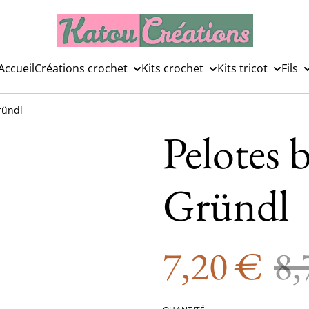
Accueil
Créations crochet
Kits crochet
Kits tricot
Fils
ründl
Pelotes 
Gründl
7,20 €
8,