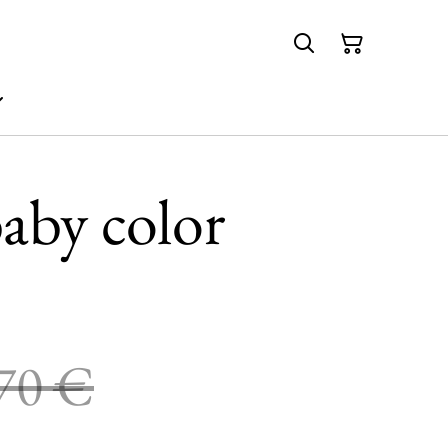
baby color
70 €