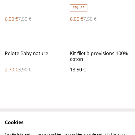
ÉPUISÉ
6,00 €
7,50 €
6,00 €
7,50 €
%
Pelote Baby nature
Kit filet à provisions 100%
coton
2,70 €
3,90 €
13,50 €
Cookies
Contactez-nous
Conditions
Politique de
Politique de cookies
Ce site Internet utilise des cookies. Les cookies sont de petits fichiers qui