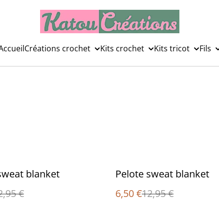
Accueil
Créations crochet
Kits crochet
Kits tricot
Fils
%
sweat blanket
Pelote sweat blanket
2,95 €
6,50 €
12,95 €