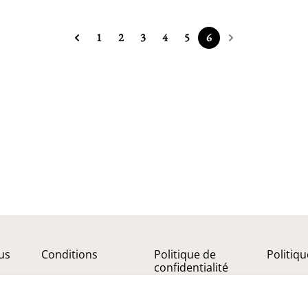
1
2
3
4
5
6
us
Conditions
Politique de
Politiq
confidentialité